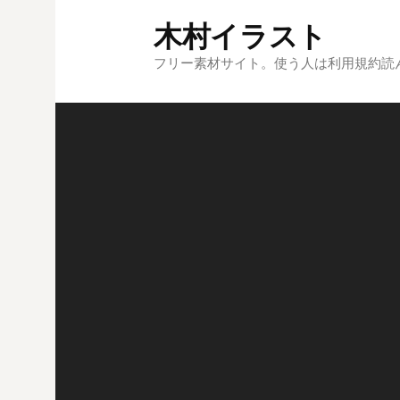
コ
木村イラスト
ン
テ
フリー素材サイト。使う人は利用規約読
ン
ツ
へ
ス
キ
ッ
プ