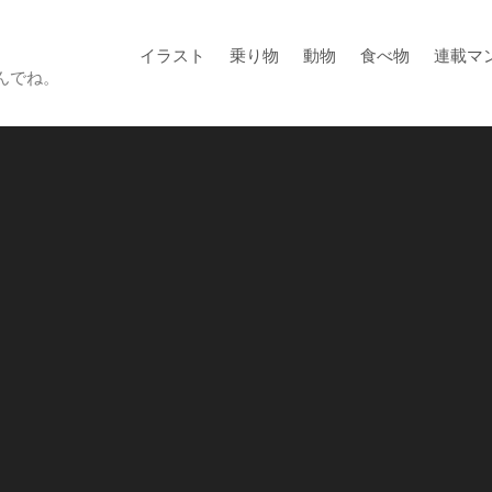
イラスト
乗り物
動物
食べ物
連載マ
んでね。